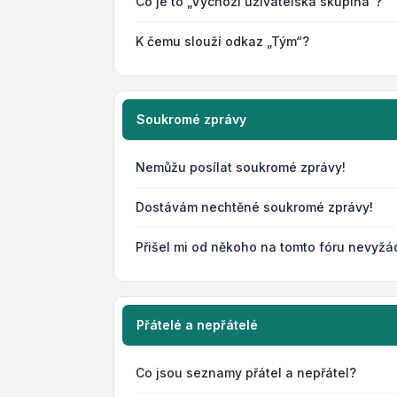
Co je to „Výchozí uživatelská skupina“?
K čemu slouží odkaz „Tým“?
Soukromé zprávy
Nemůžu posílat soukromé zprávy!
Dostávám nechtěné soukromé zprávy!
Přišel mi od někoho na tomto fóru nevyžá
Přátelé a nepřátelé
Co jsou seznamy přátel a nepřátel?