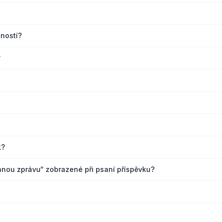
ností?
?
k?
sanou zprávu“ zobrazené při psaní příspěvku?