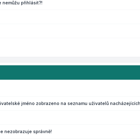
e nemůžu přihlásit?!
živatelské jméno zobrazeno na seznamu uživatelů nacházejících
le nezobrazuje správně!