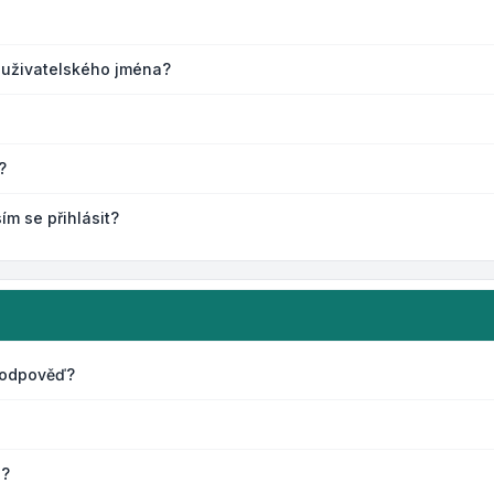
 uživatelského jména?
?
ím se přihlásit?
 odpověď?
s?