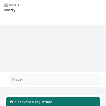
Často kladené otázky
Pokročilé hledání
Přihlašování a registrace