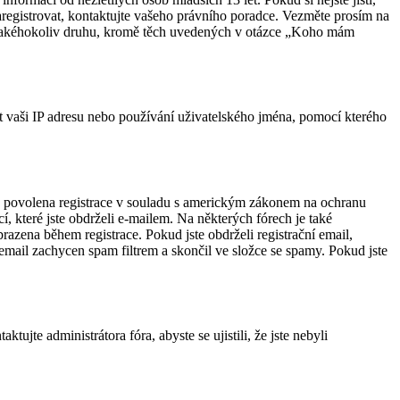
zaregistrovat, kontaktujte vašeho právního poradce. Vezměte prosím na
y jakéhokoliv druhu, kromě těch uvedených v otázce „Koho mám
at vaši IP adresu nebo používání uživatelského jména, pomocí kterého
óru povolena registrace v souladu s americkým zákonem na ochranu
í, které jste obdrželi e-mailem. Na některých fórech je také
azena během registrace. Pokud jste obdrželi registrační email,
 email zachycen spam filtrem a skončil ve složce se spamy. Pokud jste
ujte administrátora fóra, abyste se ujistili, že jste nebyli