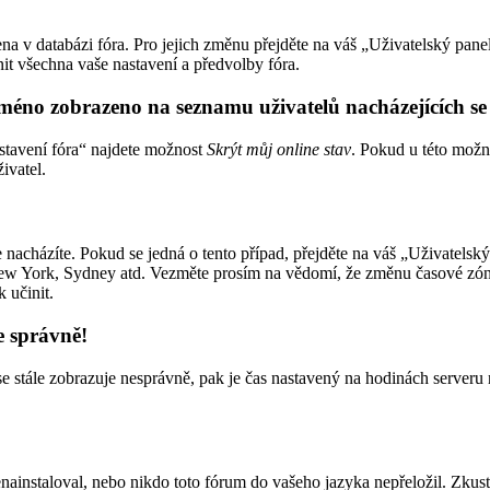
žena v databázi fóra. Pro jejich změnu přejděte na váš „Uživatelský pa
t všechna vaše nastavení a předvolby fóra.
méno zobrazeno na seznamu uživatelů nacházejících se
stavení fóra“ najdete možnost
Skrýt můj online stav
. Pokud u této možn
ivatel.
e nacházíte. Pokud se jedná o tento případ, přejděte na váš „Uživatels
 New York, Sydney atd. Vezměte prosím na vědomí, že změnu časové zóny,
k učinit.
e správně!
čas se stále zobrazuje nesprávně, pak je čas nastavený na hodinách serve
ainstaloval, nebo nikdo toto fórum do vašeho jazyka nepřeložil. Zkuste