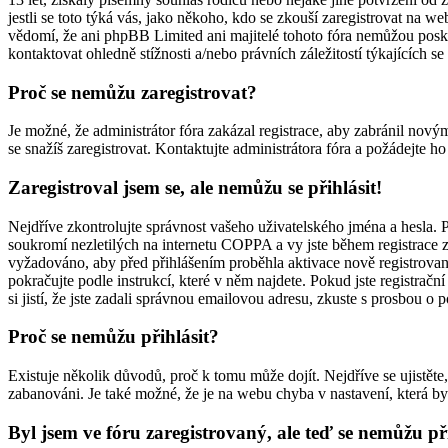
jestli se toto týká vás, jako někoho, kdo se zkouší zaregistrovat na 
vědomí, že ani phpBB Limited ani majitelé tohoto fóra nemůžou pos
kontaktovat ohledně stížnosti a/nebo právních záležitostí týkajících se
Proč se nemůžu zaregistrovat?
Je možné, že administrátor fóra zakázal registrace, aby zabránil nov
se snažíš zaregistrovat. Kontaktujte administrátora fóra a požádejte h
Zaregistroval jsem se, ale nemůžu se přihlásit!
Nejdříve zkontrolujte správnost vašeho uživatelského jména a hesla. 
soukromí nezletilých na internetu COPPA a vy jste během registrace zad
vyžadováno, aby před přihlášením proběhla aktivace nově registrované
pokračujte podle instrukcí, které v něm najdete. Pokud jste registrač
si jistí, že jste zadali správnou emailovou adresu, zkuste s prosbou o
Proč se nemůžu přihlásit?
Existuje několik důvodů, proč k tomu může dojít. Nejdříve se ujistěte, 
zabanováni. Je také možné, že je na webu chyba v nastavení, která by
Byl jsem ve fóru zaregistrovaný, ale teď se nemůžu při