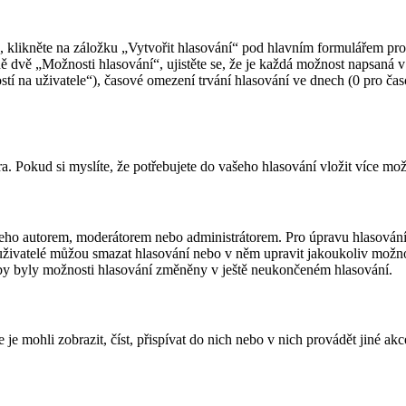
, klikněte na záložku „Vytvořit hlasování“ pod hlavním formulářem pro
 dvě „Možnosti hlasování“, ujistěte se, že je každá možnost napsaná v
stí na uživatele“), časové omezení trvání hlasování ve dnech (0 pro č
 Pokud si myslíte, že potřebujete do vašeho hlasování vložit více možn
eho autorem, moderátorem nebo administrátorem. Pro úpravu hlasování k
živatelé můžou smazat hlasování nebo v něm upravit jakoukoliv možnost.
by byly možnosti hlasování změněny v ještě neukončeném hlasování.
e je mohli zobrazit, číst, přispívat do nich nebo v nich provádět jiné a