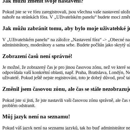
Jak můžu změnit svoje nastavení?
Pokud jste se ve fóru zaregistrovali, jsou všechna vaše nastavení ulo
nahoře na stránkách fóra. V „Uživatelském panelu“ budete moci změni
Jak můžu zabránit tomu, aby bylo moje uživatelské j
V „Uživatelském panelu“ na záložce „Nastavení fóra“ -> „Obecné na
administrátory, moderátory a sama sebe. Budete počítán jako skrytý už
Zobrazení časů není správné!
Je možné, že zobrazený čas je pro jinou časovou zónu, než ve které s
odpovídala vaší konkrétní oblasti, např. Praha, Bratislava, Londýn,
uživatelé. Pokud ještě nejste registrováni, toto je dobrý důvod, proč ta
Změnil jsem časovou zónu, ale čas se stále nezobrazuj
Pokud jste si jisti, že jste nastavili vaši časovou zónu správně, ale 
problém odstranit.
Můj jazyk není na seznamu!
Pokud váš jazyk není na seznamu jazyků, tak ho buď administrátor nen