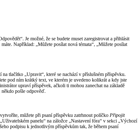
Odpovědět“. Je možné, že se budete muset zaregistrovat a přihlásit
 máte. Například: „Můžete posílat nová témata“, „Můžete posílat
na tlačítko „Upravit“, které se nachází v příslušném příspěvku.
te pod ním krátký text, ve kterém je uvedeno kolikrát a kdy jste
istrátor upraví příspěvek, ačkoli ti mohou zanechat na základě
mu někdo pošle odpověď.
vytvoříte, můžete při psaní příspěvku zatrhnout políčko
Připojit
 „Uživatelském panelu“ na záložce „Nastavení fóra“ v sekci „Výchozí
vašeho podpisu k jednotlivým příspěvkům tak, že během psaní