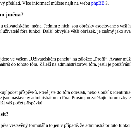
ový překlad. Více informací můžete najít na webu
phpBB
®.
ého jména?
u uživatelského jména. Jedním z nich jsou obrázky asociované s vaší h
ají uživatelé fóra funkci. Další, obvykle větší obrázek, je známý jako 
dete ve vašem „Uživatelském panelu“ na záložce „Profil“. Avatar můžet
nahrát do tohoto fóra. Záleží na administrátorovi fóra, jestli je použív
í počet příspěvků, které jste do fóra odeslali, nebo slouží k identifik
 jsou nastaveny administrátorem fóra. Prosím, nezatěžujte fórum zbyte
íží váš počet příspěvků.
sit?
 přes vestavěný formulář a to jen v případě, že administrátor tuto funkc