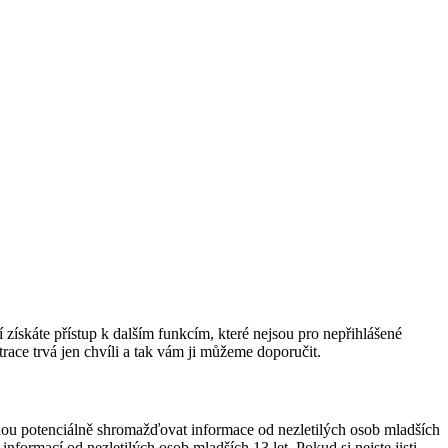
í získáte přístup k dalším funkcím, které nejsou pro nepřihlášené
race trvá jen chvíli a tak vám ji můžeme doporučit.
ou potenciálně shromažďovat informace od nezletilých osob mladších
formací od nezletilých osob mladších 13 let. Pokud si nejste jisti,