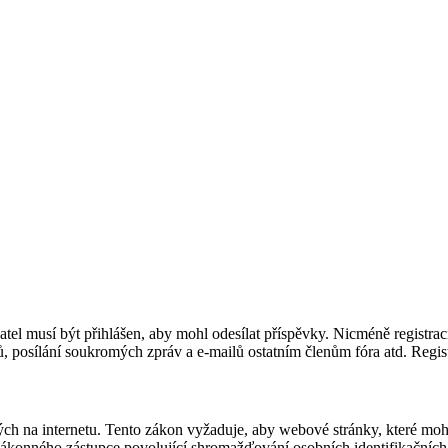
ivatel musí být přihlášen, aby mohl odesílat příspěvky. Nicméně registrac
rů, posílání soukromých zpráv a e-mailů ostatním členům fóra atd. Regist
ch na internetu. Tento zákon vyžaduje, aby webové stránky, které moh
zákonného zástupce povolující shromažďování osobních identifikačních in