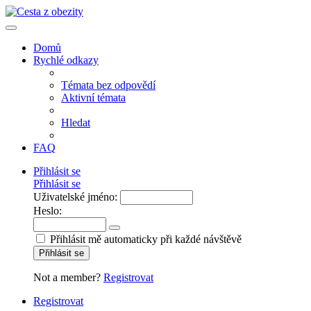
Domů
Rychlé odkazy
Témata bez odpovědí
Aktivní témata
Hledat
FAQ
Přihlásit se
Přihlásit se
Uživatelské jméno:
Heslo:
Přihlásit mě automaticky při každé návštěvě
Přihlásit se
Not a member?
Registrovat
Registrovat