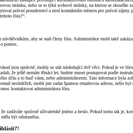
webovou stránku, nebo se to týká webové stránky, na kterou se zkoušíte 
kytovat právní poradenství a není kontaktním místem pro právní zájm
 tohoto fóra?“.
ým návštěvníkům, aby se stali členy fóra. Administrátor mohl také zakáz
o o pomoc.
Pokud jsou správné, mohly se stát následující dvě věci. Pokud je ve f
ali, že ještě nemáte třináct let, budete muset postupovat podle instrukc
ho účtu a to buď vámi, nebo administrátorem. Tato informace byla zobr
ní email neobdrželi, mohli jste zadat špatnou emailovou adresu, nebo byl
 pomoc kontaktovat administrátora fóra.
že zadáváte správné uživatelské jméno a heslo. Pokud tomu tak je, kontakt
 měla být odstraněna.
hlásit?!