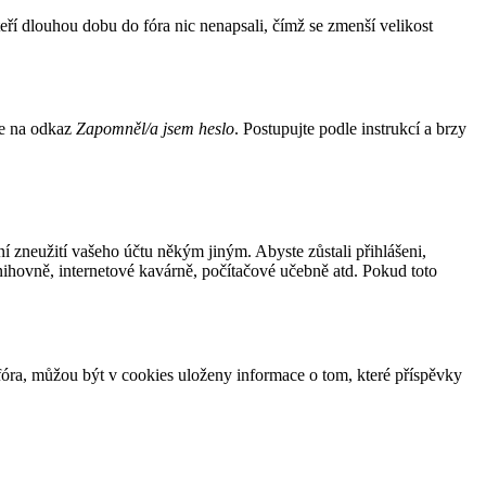
eří dlouhou dobu do fóra nic nenapsali, čímž se zmenší velikost
ěte na odkaz
Zapomněl/a jsem heslo
. Postupujte podle instrukcí a brzy
ní zneužití vašeho účtu někým jiným. Abyste zůstali přihlášeni,
knihovně, internetové kavárně, počítačové učebně atd. Pokud toto
óra, můžou být v cookies uloženy informace o tom, které příspěvky