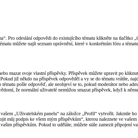
a“. Pro odeslání odpovědi do existujícího tématu klikněte na tlačítko „
tématu můžete najít seznam oprávnění, které v konkrétním fóru a tématu
bo mazat svoje vlastní příspěvky. Příspěvek můžete upravit po kliknutí 
okud již někdo na příspěvek odpověděl a vy se do tématu vrátíte, najde
 tématu pošle odpověď, ale neobjeví se to, pokud moderátor nebo admin
a vědomí, že normální uživatelé nemůžou smazat příspěvek, když k ně
vašem „Uživatelském panelu“ na záložce „Profil“ vytvořit. Jakmile ho 
ipojit můj podpis ke všem mým příspěvkům“, kterou naleznete ve vašem
 vašim příspěvkům. Pokud to uděláte, můžete stále zamezit připojení 