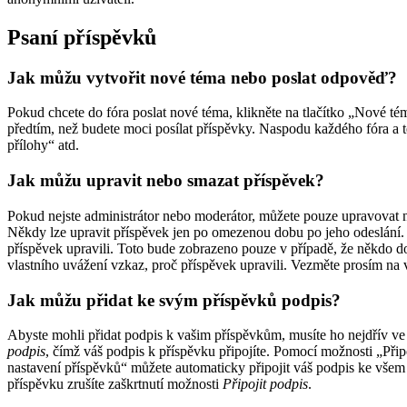
Psaní příspěvků
Jak můžu vytvořit nové téma nebo poslat odpověď?
Pokud chcete do fóra poslat nové téma, klikněte na tlačítko „Nové tém
předtím, než budete moci posílat příspěvky. Naspodu každého fóra a 
přílohy“ atd.
Jak můžu upravit nebo smazat příspěvek?
Pokud nejste administrátor nebo moderátor, můžete pouze upravovat ne
Někdy lze upravit příspěvek jen po omezenou dobu po jeho odeslání. P
příspěvek upravili. Toto bude zobrazeno pouze v případě, že někdo do
vlastního uvážení vzkaz, proč příspěvek upravili. Vezměte prosím n
Jak můžu přidat ke svým příspěvků podpis?
Abyste mohli přidat podpis k vašim příspěvkům, musíte ho nejdřív ve 
podpis
, čímž váš podpis k příspěvku připojíte. Pomocí možnosti „Př
nastavení příspěvků“ můžete automaticky připojit váš podpis ke všem
příspěvku zrušíte zaškrtnutí možnosti
Připojit podpis
.