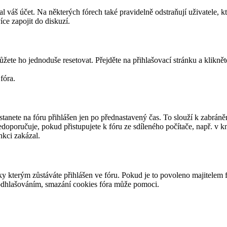
váš účet. Na některých fórech také pravidelně odstraňují uživatele, kt
íce zapojit do diskuzí.
ůžete ho jednoduše resetovat. Přejděte na přihlašovací stránku a klikn
fóra.
tanete na fóru přihlášen jen po přednastavený čas. To slouží k zabráně
nedoporučuje, pokud přistupujete k fóru ze sdíleného počítače, např. v 
nkci zakázal.
kterým zůstáváte přihlášen ve fóru. Pokud je to povoleno majitelem f
o odhlašováním, smazání cookies fóra může pomoci.