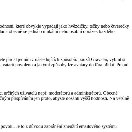
odností, které obvykle vypadají jako hvězdičky, tečky nebo čtverečky
avatar a obecně se jedná o unikátní nebo osobní obrázek každého
e přidat jedním z následujících způsobů: použít Gravatar, vybrat si
ání avatarů povoleno a jakými způsoby lze avatary do fóra přidat. Pokud
aci určitých uživatelů např. moderátorů a administrátorů. Obecně
čným přispíváním jen proto, abyste dosáhli vyšší hodnosti. Na většině
i povolil. Je to z důvodu zabránění zneužití emailového systému