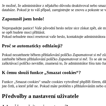
Je možné, že administrátor z nějakého důvodu deaktivoval nebo smazal 
databáze. Pokud je to váš případ, zaregistrujte se znovu a pokuste se v
Zapomněl jsem heslo!
Nepropadejte panice! Vaše původní heslo nelze sice získat zpět, ale m
se opět budete moci přihlásit.
Pokud nebudete moci resetovat vaše heslo, kontaktujte administrátora 
Proč se automaticky odhlašuji?
Pokud nezatrhnete během přihlašování políčko
Zapamatovat si mě
zůs
zatrhněte během přihlašování políčko
Zapamatovat si mě
. To se ale 
zaškrtávací políčko nevidíte, znamená to, že administrátor fóra tuto fu
K čemu slouží funkce „Smazat cookies“?
Funkce „Smazat cookies“ smaže cookies vytvořené phpBB fórem, díky 
jste četli, a které ještě ne. Pokud máte problém s přihlašováním neb
Předvolby a nastavení uživatele