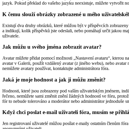
jazyk. Pokud překlad do vašeho jazyku neexistuje, můžete vytvořit n
K čemu slouží obrázky zobrazené u mého uživatelsk
Existují dva druhy obrázků, které můžou být v příspěvcích zobrazeny 
a indikují, kolik příspěvků jste odeslali, nebo pomáhají určit jakou m
uživatele.
Jak můžu u svého jména zobrazit avatar?
Avatar můžete přidat pomocí možnosti „Nastavení avataru“, kterou naj
avatar v Galerii, použít vzdálený avatar (z jiného webu), nebo avatar 
nemůžete avatary používat, kontaktujte administrátora fóra.
Jaká je moje hodnost a jak ji můžu změnit?
Hodnosti, které jsou zobrazeny pod vaším uživatelským jménem, indikuj
řečeno, nemůžete sami změnit znění žádných hodností ve fóru, protože
fór to nebude tolerováno a moderátor nebo administrátor jednoduše sn
Když chci poslat e-mail uživateli fóra, musím se přihlá
Jen registrovaní uživatelé můžou posílat e-maily ostatním členům fóra
anonymními uživateli.