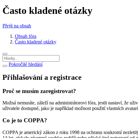
Často kladené otázky
Přejít na obsah
Obsah fóra
Často kladené otázky
Pokročilé hledání
Přihlašování a registrace
Proč se musím zaregistrovat?
Možná nemusíte, záleží na administrátorovi fóra, jestli nastaví, že už
uživatele dostupné, jako je například možnost použití vlastních avata
Co je to COPPA?
COPPA je americký zákon z roku 1998 na ochranu soukromí nezletilý
13 let, získaly písemný souhlas rodičů nebo nějaké jiné potvrzení od 