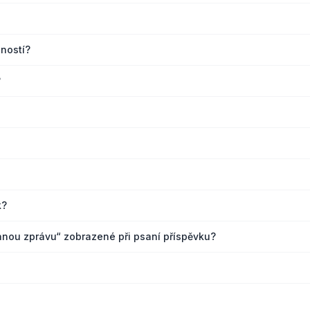
ností?
?
k?
sanou zprávu“ zobrazené při psaní příspěvku?