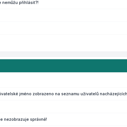
e nemůžu přihlásit?!
živatelské jméno zobrazeno na seznamu uživatelů nacházejících
le nezobrazuje správně!