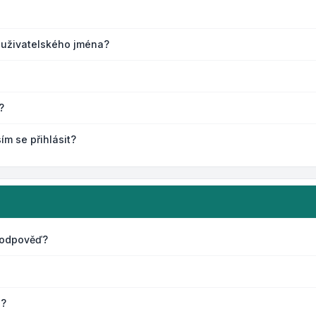
 uživatelského jména?
?
ím se přihlásit?
 odpověď?
s?