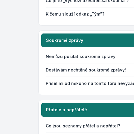
Co je to „Výchozí uživatelská skupina“?
K čemu slouží odkaz „Tým“?
Soukromé zprávy
Nemůžu posílat soukromé zprávy!
Dostávám nechtěné soukromé zprávy!
Přišel mi od někoho na tomto fóru nevyžá
Přátelé a nepřátelé
Co jsou seznamy přátel a nepřátel?