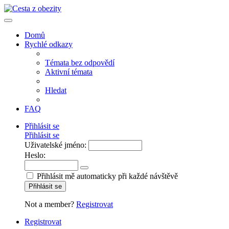
Domů
Rychlé odkazy
Témata bez odpovědí
Aktivní témata
Hledat
FAQ
Přihlásit se
Přihlásit se
Uživatelské jméno:
Heslo:
Přihlásit mě automaticky při každé návštěvě
Přihlásit se
Not a member?
Registrovat
Registrovat