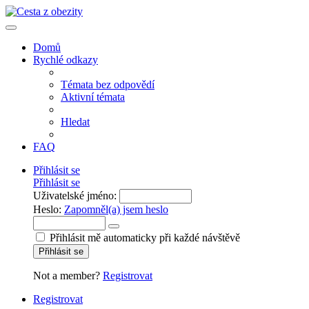
Domů
Rychlé odkazy
Témata bez odpovědí
Aktivní témata
Hledat
FAQ
Přihlásit se
Přihlásit se
Uživatelské jméno:
Heslo:
Zapomněl(a) jsem heslo
Přihlásit mě automaticky při každé návštěvě
Přihlásit se
Not a member?
Registrovat
Registrovat