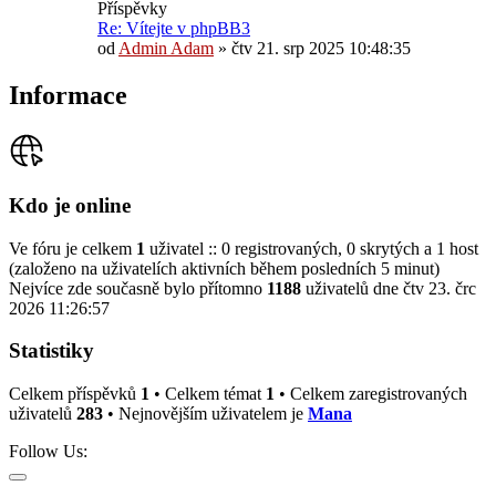
Příspěvky
Re: Vítejte v phpBB3
od
Admin Adam
»
čtv 21. srp 2025 10:48:35
Informace
Kdo je online
Ve fóru je celkem
1
uživatel :: 0 registrovaných, 0 skrytých a 1 host
(založeno na uživatelích aktivních během posledních 5 minut)
Nejvíce zde současně bylo přítomno
1188
uživatelů dne čtv 23. črc
2026 11:26:57
Statistiky
Celkem příspěvků
1
• Celkem témat
1
• Celkem zaregistrovaných
uživatelů
283
• Nejnovějším uživatelem je
Mana
Follow Us: