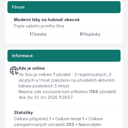
Fórum
Moderní léky na hubnutí obecně
Popis vašeho prvního fóra.
1
Témata
1
Příspěvky
Informace
Kdo je online
Ve fóru je celkem
1
uživatel :: 0 registrovaných, 0
skrytých a 1 host (založeno na uživatelích aktivních
během posledních 5 minut)
Nejvíce zde současně bylo přítomno
1188
uživatelů
dne čtv 23. črc 2026 11:26:57
Statistiky
Celkem příspěvků
1
• Celkem témat
1
• Celkem
zaregistrovaných uživatelů
283
• Nejnovějším