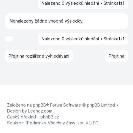
Nalezeno 0 výsledků hledání • Stránka
1
z
1
Nenalezeny žádné vhodné výsledky.
Nalezeno 0 výsledků hledání • Stránka
1
z
1
Možnosti zobrazení a seřazení
Přejít na rozšířené vyhledávání
Přejít na
Založeno na
phpBB
® Forum Software © phpBB Limited •
Design by
Leenoz.com
Český překlad –
phpBB.cz
Soukromí
|
Podmínky
|
Všechny časy jsou v
UTC