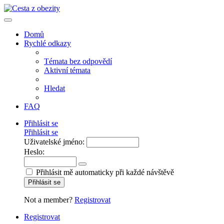
Domů
Rychlé odkazy
Témata bez odpovědí
Aktivní témata
Hledat
FAQ
Přihlásit se
Přihlásit se
Uživatelské jméno:
Heslo:
Přihlásit mě automaticky při každé návštěvě
Přihlásit se
Not a member?
Registrovat
Registrovat