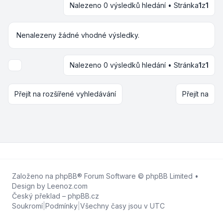
Nalezeno 0 výsledků hledání • Stránka
1
z
1
Nenalezeny žádné vhodné výsledky.
Nalezeno 0 výsledků hledání • Stránka
1
z
1
Možnosti zobrazení a seřazení
Přejít na rozšířené vyhledávání
Přejít na
Založeno na
phpBB
® Forum Software © phpBB Limited •
Design by
Leenoz.com
Český překlad –
phpBB.cz
Soukromí
|
Podmínky
|
Všechny časy jsou v
UTC