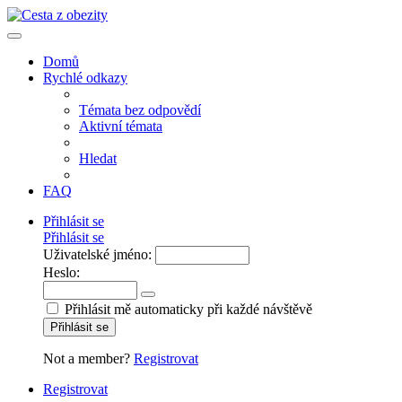
Domů
Rychlé odkazy
Témata bez odpovědí
Aktivní témata
Hledat
FAQ
Přihlásit se
Přihlásit se
Uživatelské jméno:
Heslo:
Přihlásit mě automaticky při každé návštěvě
Přihlásit se
Not a member?
Registrovat
Registrovat