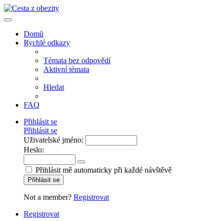
Domů
Rychlé odkazy
Témata bez odpovědí
Aktivní témata
Hledat
FAQ
Přihlásit se
Přihlásit se
Uživatelské jméno:
Heslo:
Přihlásit mě automaticky při každé návštěvě
Přihlásit se
Not a member?
Registrovat
Registrovat