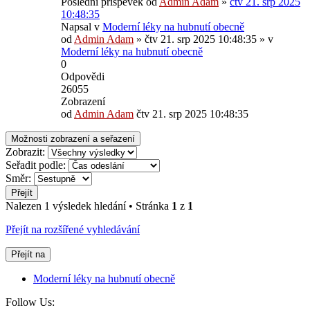
Poslední příspěvek od
Admin Adam
»
čtv 21. srp 2025
10:48:35
Napsal v
Moderní léky na hubnutí obecně
od
Admin Adam
»
čtv 21. srp 2025 10:48:35
» v
Moderní léky na hubnutí obecně
0
Odpovědi
26055
Zobrazení
od
Admin Adam
čtv 21. srp 2025 10:48:35
Možnosti zobrazení a seřazení
Zobrazit:
Seřadit podle:
Směr:
Přejít
Nalezen 1 výsledek hledání • Stránka
1
z
1
Přejít na rozšířené vyhledávání
Přejít na
Moderní léky na hubnutí obecně
Follow Us: