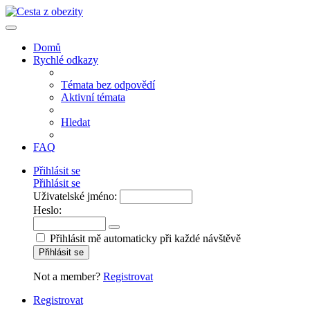
Domů
Rychlé odkazy
Témata bez odpovědí
Aktivní témata
Hledat
FAQ
Přihlásit se
Přihlásit se
Uživatelské jméno:
Heslo:
Přihlásit mě automaticky při každé návštěvě
Přihlásit se
Not a member?
Registrovat
Registrovat