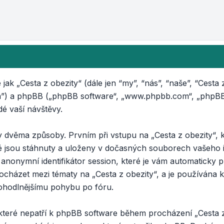
ak „Cesta z obezity“ (dále jen “my”, “nás”, “naše”, “Cesta z
m”) a phpBB („phpBB software“, „www.phpbb.com“, „phpBB L
 vaší návštěvy.
dvěma způsoby. Prvním při vstupu na „Cesta z obezity“, k
ré jsou stáhnuty a uloženy v dočasných souborech vašeho 
a anonymní identifikátor session, které je vám automaticky
rocházet mezi tématy na „Cesta z obezity“, a je používána k
 pohodlnějšímu pohybu po fóru.
 které nepatří k phpBB software během procházení „Cesta z 