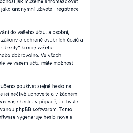
 možnost jak můžeme shromažďovat
 jako anonymní uživatel, registrace
vání do vašeho účtu, a osobní,
y zákony o ochraně osobních údajů a
 z obezity“ kromě vašeho
é nebo dobrovolné. Ve všech
Dále ve vašem účtu máte možnost
.
ručeno používat stejné heslo na
e jej pečlivě uchovejte a v žádném
vás vaše heslo. V případě, že byste
tovanou phpBB softwarem. Tento
oftware vygeneruje heslo nové a