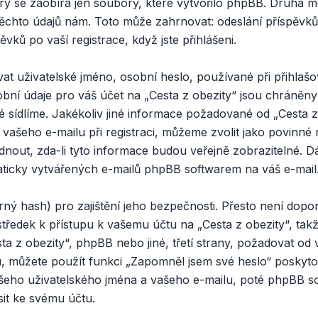
rý se zaobírá jen soubory, které vytvořilo phpBB. Druhá
těchto údajů nám. Toto může zahrnovat: odeslání příspěvků
ěvků po vaší registrace, když jste přihlášeni.
t uživatelské jméno, osobní heslo, používané při přihlašo
obní údaje pro váš účet na „Cesta z obezity“ jsou chráněn
eré sídlíme. Jakékoliv jiné informace požadované od „Cesta
 vašeho e-mailu při registraci, můžeme zvolit jako povinn
nout, zda-li tyto informace budou veřejně zobrazitelné. 
aticky vytvářených e-mailů phpBB softwarem na váš e-mail
rný hash) pro zajištění jeho bezpečnosti. Přesto není dopo
středek k přístupu k vašemu účtu na „Cesta z obezity“, takž
a z obezity“, phpBB nebo jiné, třetí strany, požadovat od 
u, můžete použít funkci „Zapomněl jsem své heslo“ posky
šeho uživatelského jména a vašeho e-mailu, poté phpBB s
sit ke svému účtu.