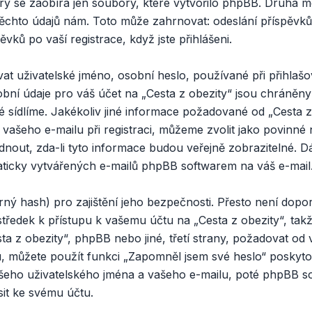
rý se zaobírá jen soubory, které vytvořilo phpBB. Druhá
těchto údajů nám. Toto může zahrnovat: odeslání příspěvků
ěvků po vaší registrace, když jste přihlášeni.
t uživatelské jméno, osobní heslo, používané při přihlašo
obní údaje pro váš účet na „Cesta z obezity“ jsou chráněn
eré sídlíme. Jakékoliv jiné informace požadované od „Cesta
 vašeho e-mailu při registraci, můžeme zvolit jako povinn
nout, zda-li tyto informace budou veřejně zobrazitelné. 
aticky vytvářených e-mailů phpBB softwarem na váš e-mail
rný hash) pro zajištění jeho bezpečnosti. Přesto není dopo
středek k přístupu k vašemu účtu na „Cesta z obezity“, takž
a z obezity“, phpBB nebo jiné, třetí strany, požadovat od 
u, můžete použít funkci „Zapomněl jsem své heslo“ posky
šeho uživatelského jména a vašeho e-mailu, poté phpBB s
sit ke svému účtu.