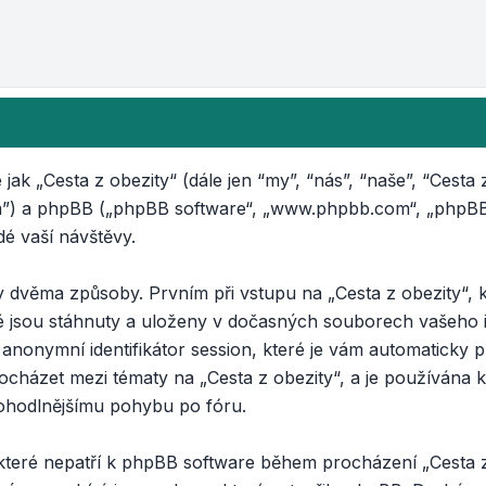
ak „Cesta z obezity“ (dále jen “my”, “nás”, “naše”, “Cesta z
m”) a phpBB („phpBB software“, „www.phpbb.com“, „phpBB L
 vaší návštěvy.
dvěma způsoby. Prvním při vstupu na „Cesta z obezity“, k
ré jsou stáhnuty a uloženy v dočasných souborech vašeho 
a anonymní identifikátor session, které je vám automaticky
rocházet mezi tématy na „Cesta z obezity“, a je používána k
 pohodlnějšímu pohybu po fóru.
 které nepatří k phpBB software během procházení „Cesta z 