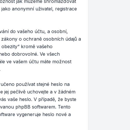
 možnost jak můžeme shromažďovat
 jako anonymní uživatel, registrace
vání do vašeho účtu, a osobní,
y zákony o ochraně osobních údajů a
 z obezity“ kromě vašeho
é nebo dobrovolné. Ve všech
Dále ve vašem účtu máte možnost
.
ručeno používat stejné heslo na
e jej pečlivě uchovejte a v žádném
vás vaše heslo. V případě, že byste
tovanou phpBB softwarem. Tento
oftware vygeneruje heslo nové a