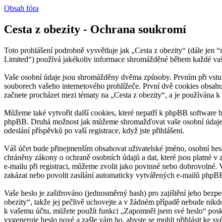
Obsah fóra
Cesta z obezity - Ochrana soukromí
Toto prohlášení podrobně vysvětluje jak „Cesta z obezity“ (dále je
Limited“) používá jakékoliv informace shromážděné během každé vaš
Vaše osobní údaje jsou shromážděny dvěma způsoby. Prvním při vstup
souborech vašeho internetového prohlížeče. První dvě cookies obsahuj
začnete procházet mezi tématy na „Cesta z obezity“, a je používána k 
Můžeme také vytvořit další cookies, které nepatří k phpBB software b
phpBB. Druhá možnost jak můžeme shromažďovat vaše osobní údaje, je
odeslání příspěvků po vaší registrace, když jste přihlášeni.
Váš účet bude přinejmenším obsahovat uživatelské jméno, osobní heslo
chráněny zákony o ochraně osobních údajů a dat, které jsou platné v 
e-mailu při registraci, můžeme zvolit jako povinné nebo dobrovolné.
zakázat nebo povolit zasílání automaticky vytvářených e-mailů phpB
Vaše heslo je zašifrováno (jednosměrný hash) pro zajištění jeho bezpe
obezity“, takže jej pečlivě uchovejte a v žádném případě nebude nikdo
k vašemu účtu, můžete použít funkci „Zapomněl jsem své heslo“ pos
vygeneruje heslo nové a zašle vám ho, abyste se mohli přihlásit ke sv