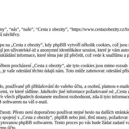
n “my”, “nás”, “naše”, “Cesta z obezity”, “https://www.cestazobezit
í návštěvy.
u na „Cesta z obezity“, kdy phpBB vytvoří několik cookies, což jsou m
í jen uživatelské-id a anonymní identifikátor session, které je vám au
ukládání informace, které téma jste již přečetli, což vede k snažšímu 
ěhem procházení „Cesta z obezity“, ale tyto cookies jsou mimo rozsah t
 vaše odeslání těchto údajů nám. Toto může zahrnovat: odeslání přísp
, používané při přihlašování do vašeho účtu, a osobní, platnou e-mail
zemi, ve které sídlíme. Jakékoliv jiné informace požadované od „Cesta
 Ve všech případech dostanete možnost rozhodnout, zda-li tyto informa
B softwarem na váš e-mail.
čnosti. Přesto není doporučeno používat stejné heslo na dalších stránká
 spojený s „Cesta z obezity“, phpBB nebo jiné, třetí strany, požadovat
kytovanou phpBB softwarem. Tento proces po vás bude žádat zadaní va
ému účtu.