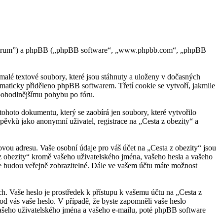
y.cz/forum”) a phpBB („phpBB software“, „www.phpbb.com“, „phpBB
alé textové soubory, které jsou stáhnuty a uloženy v dočasných
tomaticky přiděleno phpBB softwarem. Třetí cookie se vytvoří, jakmile
a pohodlnějšímu pohybu po fóru.
ohoto dokumentu, který se zaobírá jen soubory, které vytvořilo
ěvků jako anonymní uživatel, registrace na „Cesta z obezity“ a
ovou adresu. Vaše osobní údaje pro váš účet na „Cesta z obezity“ jsou
 z obezity“ kromě vašeho uživatelského jména, vašeho hesla a vašeho
ce budou veřejně zobrazitelné. Dále ve vašem účtu máte možnost
ch. Vaše heslo je prostředek k přístupu k vašemu účtu na „Cesta z
 od vás vaše heslo. V případě, že byste zapomněli vaše heslo
šeho uživatelského jména a vašeho e-mailu, poté phpBB software