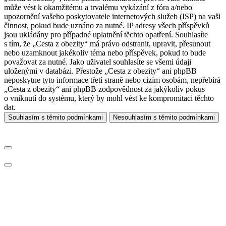
může vést k okamžitému a trvalému vykázání z fóra a/nebo
upozornění vašeho poskytovatele internetových služeb (ISP) na vaši
činnost, pokud bude uznáno za nutné. IP adresy všech příspěvků
jsou ukládány pro případné uplatnění těchto opatření. Souhlasíte
s tím, že „Cesta z obezity“ má právo odstranit, upravit, přesunout
nebo uzamknout jakékoliv téma nebo příspěvek, pokud to bude
považovat za nutné. Jako uživatel souhlasíte se všemi údaji
uloženými v databázi. Přestože „Cesta z obezity“ ani phpBB
neposkytne tyto informace třetí straně nebo cizím osobám, nepřebírá
„Cesta z obezity“ ani phpBB zodpovědnost za jakýkoliv pokus
o vniknutí do systému, který by mohl vést ke kompromitaci těchto
dat.
Souhlasím s těmito podmínkami
Nesouhlasím s těmito podmínkami