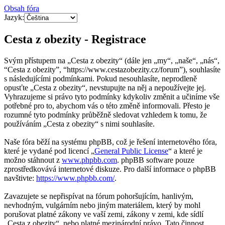
Obsah fóra
Jazyk:
Cesta z obezity - Registrace
Svým přístupem na „Cesta z obezity“ (dále jen „my“, „naše“, „nás“,
“Cesta z obezity”, “https://www.cestazobezity.cz/forum”), souhlasíte
s následujícími podmínkami. Pokud nesouhlasíte, neprodleně
opusťte „Cesta z obezity“, nevstupujte na něj a nepoužívejte jej.
Vyhrazujeme si právo tyto podmínky kdykoliv změnit a učiníme vše
potřebné pro to, abychom vás o této změně informovali. Přesto je
rozumné tyto podmínky průběžně sledovat vzhledem k tomu, že
používáním „Cesta z obezity“ s nimi souhlasíte.
Naše fóra běží na systému phpBB, což je řešení internetového fóra,
které je vydané pod licencí „
General Public License
“ a které je
možno stáhnout z
www.phpbb.com
. phpBB software pouze
zprostředkovává internetové diskuze. Pro další informace o phpBB
navštivte:
https://www.phpbb.com/
.
Zavazujete se nepřispívat na fórum pohoršujícím, hanlivým,
nevhodným, vulgárním nebo jiným materiálem, který by mohl
porušovat platné zákony ve vaší zemi, zákony v zemi, kde sídlí
„Cesta z obezity“, nebo platné mezinárodní právo. Tato činnost