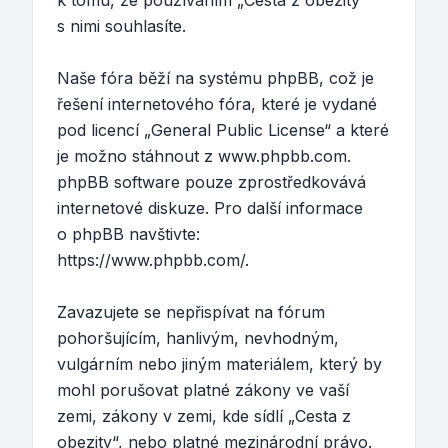
k tomu, že používáním „Cesta z obezity“
s nimi souhlasíte.
Naše fóra běží na systému phpBB, což je
řešení internetového fóra, které je vydané
pod licencí „
General Public License
“ a které
je možno stáhnout z
www.phpbb.com
.
phpBB software pouze zprostředkovává
internetové diskuze. Pro další informace
o phpBB navštivte:
https://www.phpbb.com/
.
Zavazujete se nepřispívat na fórum
pohoršujícím, hanlivým, nevhodným,
vulgárním nebo jiným materiálem, který by
mohl porušovat platné zákony ve vaší
zemi, zákony v zemi, kde sídlí „Cesta z
obezity“, nebo platné mezinárodní právo.