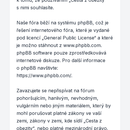
k tomu, že používáním „Cesta z obezity“
s nimi souhlasíte.
Naše fóra běží na systému phpBB, což je
řešení internetového fóra, které je vydané
pod licencí „
General Public License
“ a které
je možno stáhnout z
www.phpbb.com
.
phpBB software pouze zprostředkovává
internetové diskuze. Pro další informace
o phpBB navštivte:
https://www.phpbb.com/
.
Zavazujete se nepřispívat na fórum
pohoršujícím, hanlivým, nevhodným,
vulgárním nebo jiným materiálem, který by
mohl porušovat platné zákony ve vaší
zemi, zákony v zemi, kde sídlí „Cesta z
obezity“, nebo platné mezinárodní právo.