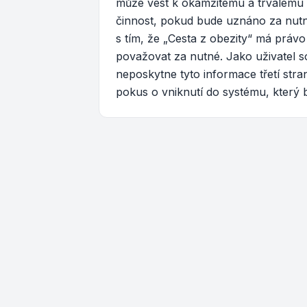
může vést k okamžitému a trvalému 
činnost, pokud bude uznáno za nutné
s tím, že „Cesta z obezity“ má práv
považovat za nutné. Jako uživatel so
neposkytne tyto informace třetí str
pokus o vniknutí do systému, který 