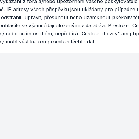
vykázání z fóra a/nebo upozornění vašeho poskytovatele i
. IP adresy všech příspěvků jsou ukládány pro případné up
o odstranit, upravit, přesunout nebo uzamknout jakékoliv 
uhlasíte se všemi údaji uloženými v databázi. Přestože „C
aně nebo cizím osobám, nepřebírá „Cesta z obezity“ ani ph
by mohl vést ke kompromitaci těchto dat.