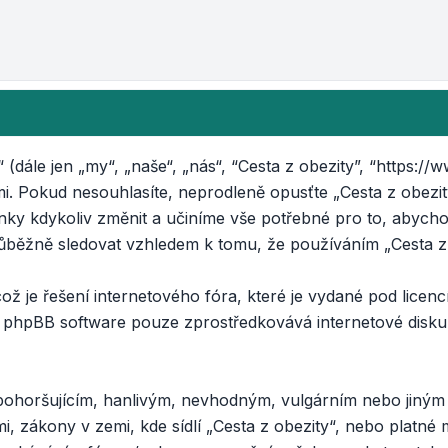
(dále jen „my“, „naše“, „nás“, “Cesta z obezity”, “https://
i. Pokud nesouhlasíte, neprodleně opusťte „Cesta z obezit
ínky kdykoliv změnit a učiníme vše potřebné pro to, abych
běžně sledovat vzhledem k tomu, že používáním „Cesta z o
 je řešení internetového fóra, které je vydané pod licencí
. phpBB software pouze zprostředkovává internetové disku
 pohoršujícím, hanlivým, nevhodným, vulgárním nebo jiným
, zákony v zemi, kde sídlí „Cesta z obezity“, nebo platné