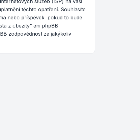
nternetových služeb (ISP) na vaši
latnění těchto opatření. Souhlasíte
téma nebo příspěvek, pokud to bude
esta z obezity“ ani phpBB
pBB zodpovědnost za jakýkoliv