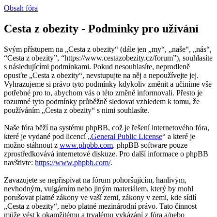
Obsah fóra
Cesta z obezity - Podmínky pro užívání
Svým přístupem na „Cesta z obezity“ (dále jen „my“, „naše“, „nás“,
“Cesta z obezity”, “https://www.cestazobezity.cz/forum”), souhlasíte
s následujícími podmínkami. Pokud nesouhlasíte, neprodleně
opusťte „Cesta z obezity“, nevstupujte na něj a nepoužívejte jej.
Vyhrazujeme si právo tyto podmínky kdykoliv změnit a učiníme vše
potřebné pro to, abychom vás o této změně informovali. Přesto je
rozumné tyto podmínky průběžně sledovat vzhledem k tomu, že
používáním „Cesta z obezity“ s nimi souhlasíte.
Naše fóra běží na systému phpBB, což je řešení internetového fóra,
které je vydané pod licencí „
General Public License
“ a které je
možno stáhnout z
www.phpbb.com
. phpBB software pouze
zprostředkovává internetové diskuze. Pro další informace o phpBB
navštivte:
https://www.phpbb.com/
.
Zavazujete se nepřispívat na fórum pohoršujícím, hanlivým,
nevhodným, vulgárním nebo jiným materiálem, který by mohl
porušovat platné zákony ve vaší zemi, zákony v zemi, kde sídlí
„Cesta z obezity“, nebo platné mezinárodní právo. Tato činnost
může vést k okamžitému a trvalému vykázání z fóra a/nebo