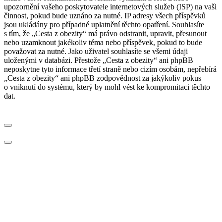
upozornění vašeho poskytovatele internetových služeb (ISP) na vaši
činnost, pokud bude uznáno za nutné. IP adresy všech příspěvků
jsou ukládány pro případné uplatnění těchto opatření. Souhlasíte
s tím, že „Cesta z obezity“ má právo odstranit, upravit, přesunout
nebo uzamknout jakékoliv téma nebo příspěvek, pokud to bude
považovat za nutné. Jako uživatel souhlasíte se všemi údaji
uloženými v databázi. Přestože „Cesta z obezity“ ani phpBB
neposkytne tyto informace třetí straně nebo cizím osobám, nepřebírá
„Cesta z obezity“ ani phpBB zodpovědnost za jakýkoliv pokus
o vniknutí do systému, který by mohl vést ke kompromitaci těchto
dat.