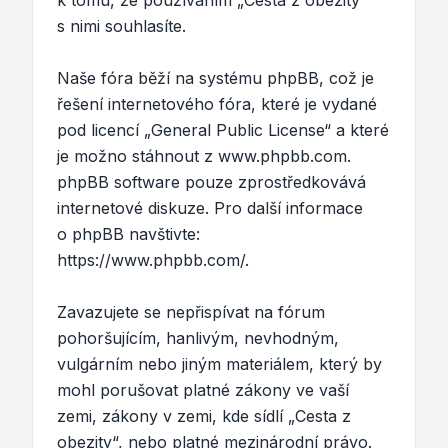
k tomu, že používáním „Cesta z obezity“
s nimi souhlasíte.
Naše fóra běží na systému phpBB, což je
řešení internetového fóra, které je vydané
pod licencí „
General Public License
“ a které
je možno stáhnout z
www.phpbb.com
.
phpBB software pouze zprostředkovává
internetové diskuze. Pro další informace
o phpBB navštivte:
https://www.phpbb.com/
.
Zavazujete se nepřispívat na fórum
pohoršujícím, hanlivým, nevhodným,
vulgárním nebo jiným materiálem, který by
mohl porušovat platné zákony ve vaší
zemi, zákony v zemi, kde sídlí „Cesta z
obezity“, nebo platné mezinárodní právo.