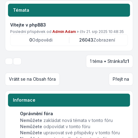
Témata
Vítejte v phpBB3
Poslední příspěvek od
Admin Adam
»
čtv 21. srp 2025 10:48:35
0
Odpovědi
26043
Zobrazení
1 téma • Stránka
1
z
1
Možnosti zobrazení a seřazení
Vrátit se na Obsah fóra
Přejít na
Informace
Oprávnění fóra
Nemůžete
zakládat nová témata v tomto fóru
Nemůžete
odpovídat v tomto fóru
Nemůžete
upravovat své příspěvky v tomto fóru