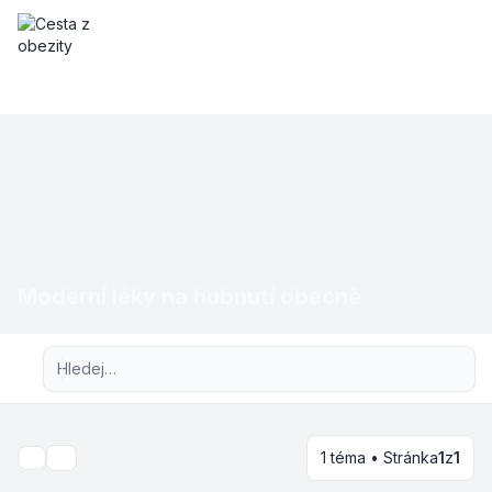
Moderní léky na hubnutí obecně
Pokročilé hledání
1 téma • Stránka
1
z
1
Hledat