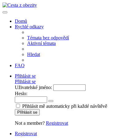
Domů
Rychlé odkazy
Témata bez odpovědí
Aktivní témata
Hledat
FAQ
Přihlásit se
Přihlásit se
Uživatelské jméno:
Heslo:
Přihlásit mě automaticky při každé návštěvě
Přihlásit se
Not a member?
Registrovat
Registrovat