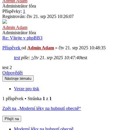
Admin Adam
Administrátor fóra
Příspěvky:
1
Registrován:
čtv 21. srp 2025 10:26:07
Admin Adam
Administrátor fóra
Re: Vítejte v phpBB3
Příspěvek
od
Admin Adam
»
čtv 21. srp 2025 10:48:35
test
píše:
↑
čtv 21. srp 2025 10:47:40
test
test 2
Odpovědět
Nástroje tématu
Verze pro tisk
1 příspěvek • Stránka
1
z
1
Zpět na „Moderní léky na hubnutí obecně“
Přejít na
Moderní léky na hubnutí obecně