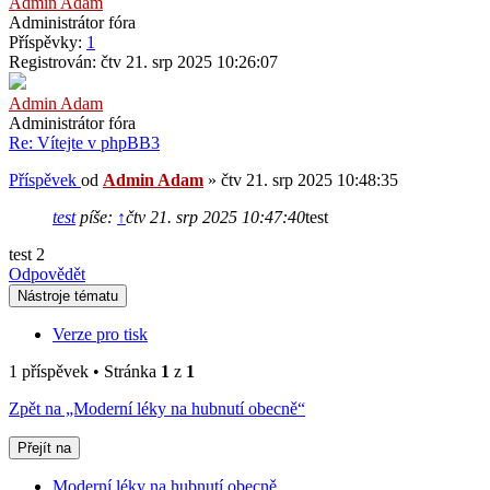
Admin Adam
Administrátor fóra
Příspěvky:
1
Registrován:
čtv 21. srp 2025 10:26:07
Admin Adam
Administrátor fóra
Re: Vítejte v phpBB3
Příspěvek
od
Admin Adam
»
čtv 21. srp 2025 10:48:35
test
píše:
↑
čtv 21. srp 2025 10:47:40
test
test 2
Odpovědět
Nástroje tématu
Verze pro tisk
1 příspěvek • Stránka
1
z
1
Zpět na „Moderní léky na hubnutí obecně“
Přejít na
Moderní léky na hubnutí obecně