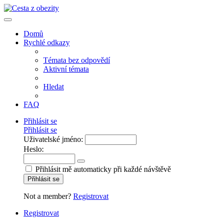
Domů
Rychlé odkazy
Témata bez odpovědí
Aktivní témata
Hledat
FAQ
Přihlásit se
Přihlásit se
Uživatelské jméno:
Heslo:
Přihlásit mě automaticky při každé návštěvě
Přihlásit se
Not a member?
Registrovat
Registrovat