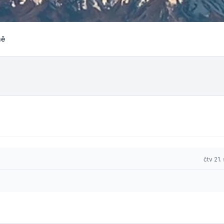
ně
čtv 21.