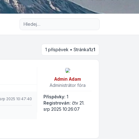
Pokročilé hledání
1 příspěvek • Stránka
1
z
1
Admin Adam
Administrátor fóra
Příspěvky:
1
 srp 2025 10:47:40
Registrován:
čtv 21.
srp 2025 10:26:07