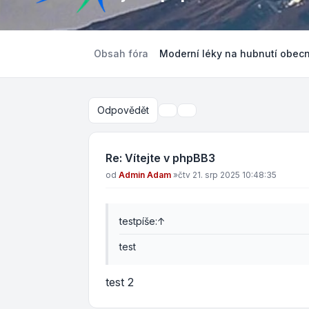
Obsah fóra
Moderní léky na hubnutí obec
Odpovědět
Nástroje tématu
Hledat
Re: Vítejte v phpBB3
Příspěvek
od
Admin Adam
»
čtv 21. srp 2025 10:48:35
test
píše:
↑
test
test 2