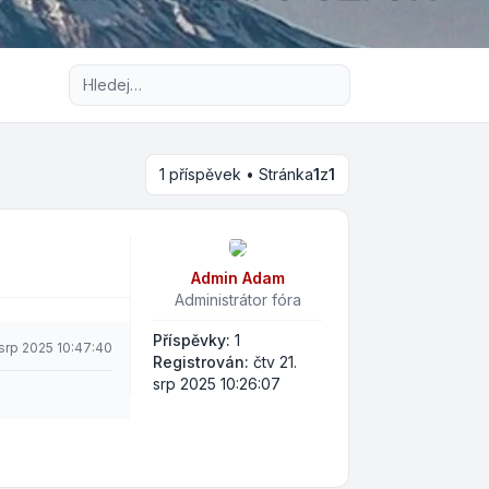
Pokročilé hledání
1 příspěvek • Stránka
1
z
1
Admin Adam
Administrátor fóra
Příspěvky:
1
 srp 2025 10:47:40
Registrován:
čtv 21.
srp 2025 10:26:07