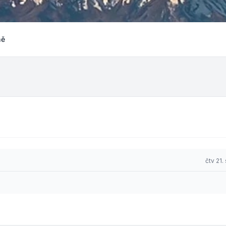
ně
čtv 21.