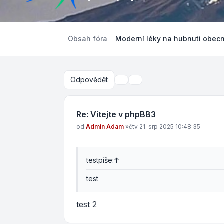
Obsah fóra
Moderní léky na hubnutí obec
Odpovědět
Nástroje tématu
Hledat
Re: Vítejte v phpBB3
Příspěvek
od
Admin Adam
»
čtv 21. srp 2025 10:48:35
test
píše:
↑
test
test 2