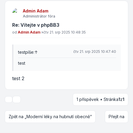
Admin Adam
Administrátor fóra
Re: Vítejte v phpBB3
Příspěvek
od
Admin Adam
»
čtv 21. srp 2025 10:48:35
čtv 21. srp 2025 10:47:40
test
píše:
↑
test
test 2
1 příspěvek • Stránka
1
z
1
Nástroje tématu
Zpět na „Moderní léky na hubnutí obecně“
Přejít na