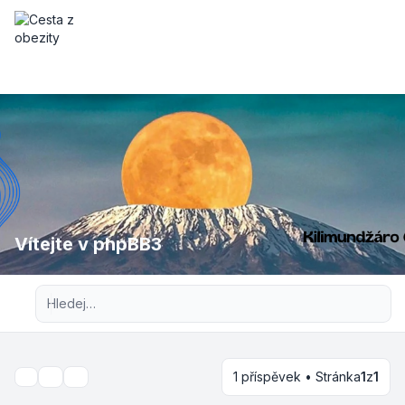
Vítejte v phpBB3
Pokročilé hledání
1 příspěvek • Stránka
1
z
1
Nástroje tématu
Hledat