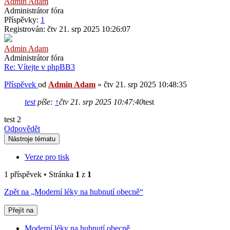
Admin Adam
Administrátor fóra
Příspěvky:
1
Registrován:
čtv 21. srp 2025 10:26:07
Admin Adam
Administrátor fóra
Re: Vítejte v phpBB3
Příspěvek
od
Admin Adam
»
čtv 21. srp 2025 10:48:35
test
píše:
↑
čtv 21. srp 2025 10:47:40
test
test 2
Odpovědět
Nástroje tématu
Verze pro tisk
1 příspěvek • Stránka
1
z
1
Zpět na „Moderní léky na hubnutí obecně“
Přejít na
Moderní léky na hubnutí obecně