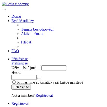
Domů
Rychlé odkazy
Témata bez odpovědí
Aktivní témata
Hledat
FAQ
Přihlásit se
Přihlásit se
Uživatelské jméno:
Heslo:
Přihlásit mě automaticky při každé návštěvě
Přihlásit se
Not a member?
Registrovat
Registrovat