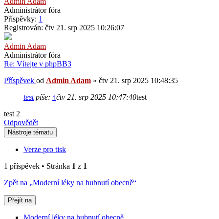
Admin Adam
Administrátor fóra
Příspěvky:
1
Registrován:
čtv 21. srp 2025 10:26:07
Admin Adam
Administrátor fóra
Re: Vítejte v phpBB3
Příspěvek
od
Admin Adam
»
čtv 21. srp 2025 10:48:35
test
píše:
↑
čtv 21. srp 2025 10:47:40
test
test 2
Odpovědět
Nástroje tématu
Verze pro tisk
1 příspěvek • Stránka
1
z
1
Zpět na „Moderní léky na hubnutí obecně“
Přejít na
Moderní léky na hubnutí obecně