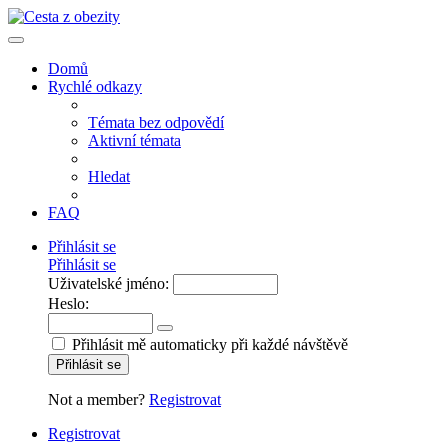
Domů
Rychlé odkazy
Témata bez odpovědí
Aktivní témata
Hledat
FAQ
Přihlásit se
Přihlásit se
Uživatelské jméno:
Heslo:
Přihlásit mě automaticky při každé návštěvě
Přihlásit se
Not a member?
Registrovat
Registrovat